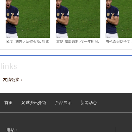
欧文: 我告诉沃特金斯, 想成
杰伊-威廉姆斯: 仅一年时间,
布伦森采访全文:
为顶级中锋就要从心理上彻
尼克斯现在的状态完全不一
我们的超巨, 他
底压制
样了
有
links
友情链接：
首页
足球资讯介绍
产品展示
新闻动态
电话：