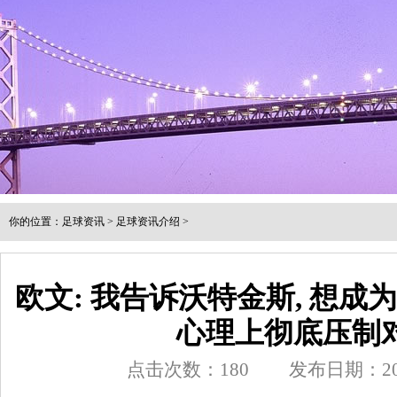
你的位置：
足球资讯
>
足球资讯介绍
>
欧文: 我告诉沃特金斯, 想
心理上彻底压制
点击次数：
180
发布日期：202