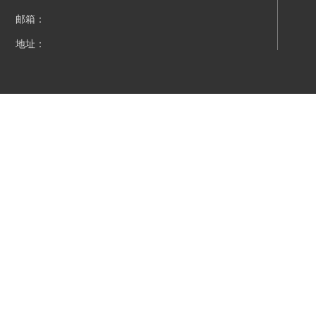
邮箱：
地址：