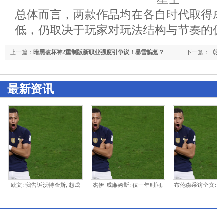
总体而言，两款作品均在各自时代取得
低，仍取决于玩家对玩法结构与节奏的
上一篇：
暗黑破坏神2重制版新职业强度引争议！暴雪骗氪？
下一篇：
《
最新资讯
欧文: 我告诉沃特金斯, 想成
杰伊-威廉姆斯: 仅一年时间,
布伦森采访全文:
为顶级中锋就要从心理上彻
尼克斯现在的状态完全不一
我们的超巨, 他
底压制
样了
有