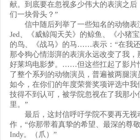
献。到底要在忽视多少伟大的表演之后
们一块骨头？”
信中随后列举了一些知名的动物表演
Jed、《威鲸闯天关》的鲸鱼、《小猪
的鸟、《战马》的马……表示：“在我还
那令狗心情澎湃的表演永远改变了我，
好莱坞电影梦。……但这些扛起了影片
了整个系列的动物演员，普遍被两腿演
如今，在你们的年度荣誉奖项评选中我
技得不到认可，被学院忽视在了我那小
里。”
最后，这封信呼吁学院不要再无视
作，“你那带着真挚的希望、最深的尊
Indy。（爪）”