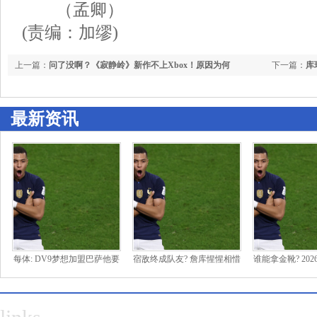
（孟卿）
(责编：加缪)
上一篇：
问了没啊？《寂静岭》新作不上Xbox！原因为何
下一篇：
库
最新资讯
每体: DV9梦想加盟巴萨他要
宿敌终成队友? 詹库惺惺相惜
谁能拿金靴? 20
800万年薪, 巴萨表示他并非
&拉科布最爱巨星 双星联
预测奖