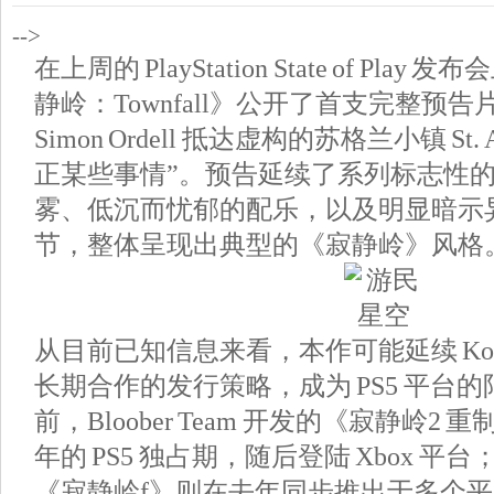
-->
在上周的 PlayStation State of Pl
静岭：Townfall》公开了首支完整预
Simon Ordell 抵达虚构的苏格兰小镇 St.
正某些事情”。预告延续了系列标志性
雾、低沉而忧郁的配乐，以及明显暗示
节，整体呈现出典型的《寂静岭》风格
从目前已知信息来看，本作可能延续 Konami 与
长期合作的发行策略，成为 PS5 平台
前，Bloober Team 开发的《寂静岭2
年的 PS5 独占期，随后登陆 Xbox 平台；而
《寂静岭f》则在去年同步推出于多个