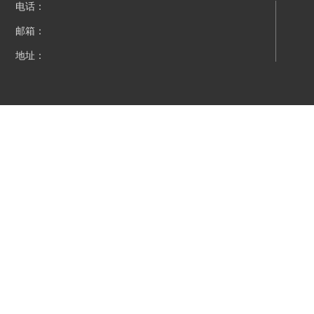
电话：
邮箱：
地址：