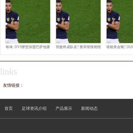
每体: DV9梦想加盟巴萨他要
宿敌终成队友? 詹库惺惺相惜
谁能拿金靴? 20
800万年薪, 巴萨表示他并非
&拉科布最爱巨星 双星联
预测奖
links
友情链接：
首页
足球资讯介绍
产品展示
新闻动态